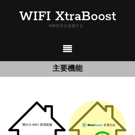
Skip
WIFI XtraBoost
to
content
Wifi信号を改善する
主要機能